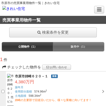
市原市の売買事業用物件一覧｜きれい住宅
売買事業用物件一覧
検索条件を変更
公開物件（1）
販売中（1）
1
件
チェックした物件を
お問い合わせ
市原市姉崎６２０－１
新着
4,380万円
築年月
2
使用部分面積
574.96m
2
土地面積
598.34m
姉崎の主要部で旧道沿いだから、様々な業種に向いてます！