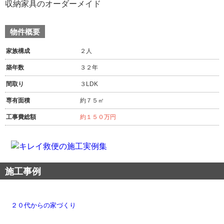
収納家具のオーダーメイド
物件概要
家族構成
２人
築年数
３２年
間取り
３LDK
専有面積
約７５㎡
工事費総額
約１５０万円
施工事例
２０代からの家づくり